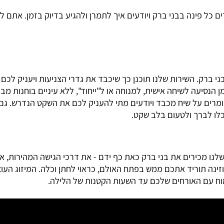
ת כלה מפוארות ונפוחות. בלימוזינה ישנו מרחב עצום המאפשר ל
פינה בבני ברק ויודעים איך לתמרן ולהגיע בדיוק בזמן. אתם לא צ
 בבני ברק. השירות שלנו תוכנן כך שיכבד את גדרי הצניעות ויעניק לכ
לשיחה אישית, למנוחה או ל"ייחוד", ללא עיניים בוחנות מבחוץ. 
 על שיח מכבד ויודעים מתי להעניק לכם את השקט הנדרש. גם בג
ברך ולטעום בלב שקט.
ו מכירים את בני ברק כאת כף ידם - את דרכי הגישה המהירות, א
נה תוריד אתכם ממש בפתח האולם, כראוי לחתן וכלה. המיזוג העו
ם האורחים שלכם עד השעות הקטנות של הלילה.