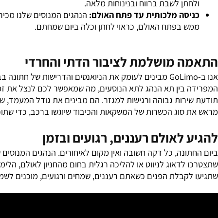
חות מקסימלית לכלה ולחתן:
רכבים סטנדרטיים לא בנויים לשמלו
תן לשבת ברווח ובנינוחות מלאה.
יסה מלכותית עד פתח האולם:
הנהגים המנוסים שלנו מכירים כל 
ש בפתח האולם, כראוי לחתן וכלה ביום שמחתם.
 מושלמת לציבור הדתי והחרדי
אנו ב-GoLimo מבינים לעומק את הניואנסים והדרישות של חתונה
בין תא הנהג לתא הנוסעים, מה שמאפשר לכם לנצל את זמן הנסיעה 
רות גבוהה ורגישות למגזר. הם מבינים את גודל המעמד, שומרים
 סוג הכשרות של המשקאות והכיבוד שיוגשו ברכב, כדי שתוכלו ל
 לאולם רעננים, רגועים ובזמן
ונה, כל דקה חשובה ואין מקום לאיחורים. הנהגים המנוסים שלנ
לדאוג לניווט או להליכה רגלית בחום מהחניון לאולם, הלימוזי
לקבלת הפנים כשאתם רעננים, שמחים ורגועים, מוכנים לשמוח ע