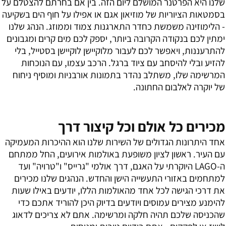
שלנו היא הפרטנר המושלם ליום הזה. בין אם בחרתם להצטלם על
בסמטאות הציוריות של מוזיאון אגם או אפילו על חוף הים בשקיעה
- הלימוזינה משמשת כחדר התארגנות צמוד וממוזג. הנהג שלנו
ימתין לכם בנקודה הקרובה ביותר, יספק לכם מים קרים ומגבונים
להתרעננות, ויאפשר לכם לעבור מלוקיישן לוקיישן בסטייל, בלי
להזיע ובלי להיסחב עם ציוד ברגל. הרכב עצמו, עם הנוכחות
המרשימה שלו, משתלב נהדר בתמונות אורבניות ומוסיף ניחוח
של יוקרה לאלבום החתונה.
מכירים כל אולם וכל קיצור דרך
אחד היתרונות הגדולים של השירות שלנו הוא ההיכרות המעמיקה
עם העיר. ראשון לציון משופעת באולמות אירועים, החל ממתחם
ה-LAGO היוקרתי על האגם, דרך אולמי "גרייס" ו"טרויה" ועד
למתחמים באזורי התעשייה הישן והחדש. הנהגים שלנו מכירים
את דרכי הגישה לכל אחד מהאולמות הללו, יודעים באילו שעות
להימנע מצירים עמוסים ויודעים בדיוק היכן להוריד אתכם כדי
שהכניסה שלכם תהיה חלקה ומרשימה. אתם לא צריכים לדאוג