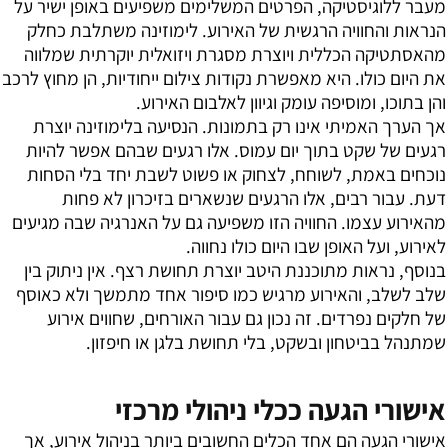
מעבר ללוגיסטיקה, הפרטים המשלימים משפיעים באופן ישיר על
הנראות והחוויה הרגשית של האירוע. לימוזינה משתלבת כחלק
מהאסתטיקה הכללית ויוצרת מסגרת ויזואלית יוקרתית שמלווה
את היום כולו. היא מאפשרת נקודות צילום ייחודיות, הן מחוץ לרכב
והן בתוכו, ומוסיפה עומק וגיוון לאלבום האירוע.
אך הערך האמיתי אינו רק בתמונות. הנסיעה בלימוזינה יוצרת
רגעים של שקט בתוך יום עמוס. אלו רגעים שבהם אפשר להיות
נוכחים באמת, לשוחח, לצחוק או פשוט לשבת יחד בלי הסחות
דעת. עבור רבים, אלו הרגעים שנשארים בזיכרון לא פחות
מהאירוע עצמו. החוויה הזו משפיעה גם על האנרגיה שבה מגיעים
לאירוע, ועל האופן שבו היום כולו נחווה.
בנוסף, נראות מתוכננת היטב יוצרת תחושת רצף. אין ניתוק בין
שלב לשלב, והאירוע מרגיש כמו סיפור אחד מתמשך ולא כאוסף
של חלקים נפרדים. זה נכון גם עבור האורחים, שחווים אירוע
שמתנהל בביטחון ובשקט, בלי תחושת בלגן או חיפזון.
אישורי הגעה ככלי ניהולי מרכזי
אישורי הגעה הם אחד הכלים החשובים ביותר בניהול אירוע, אך