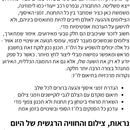
ייצא משליטה. התחבורה, ובפרט רכב ייעודי כמו לימוזינה,
משמשת כאן כציר שמחבר בין כל התחנות. זמני האיסוף,
הצילומים וההגעה לאולם חייבים להיות מתואמים ביניהם, ולא
להישען על הערכות אופטימיות מדי.
חשוב לזכור שעיכובים הם חלק טבעי מאירועים. איפור שמתארך,
צילומים שנמשכים מעבר לצפוי, עומסי תנועה או שינויי מזג אוויר -
כל אלה יכולים להשפיע על הלו״ז. תכנון נכון לוקח זאת בחשבון
מראש ומאפשר גמישות מבלי ליצור לחץ מיותר. כאשר כל ספק
יודע לא רק את השעה שלו, אלא גם את התמונה הכללית, האירוע
מתנהל בצורה הרבה יותר חלקה.
נקודות מרכזיות בתיאום לו״ז:
הגדרת זמני איסוף והגעה ברורים לכל שלב
תיאום מוקדם עם הצלם לגבי לוקיישנים וזמני צילום
השארת מרווחי ביטחון בין תחנות ולא תכנון צפוף מדי
עדכון כל הספקים בלו״ז הסופי ובשינויים בזמן אמת
נראות, צילום והחוויה הרגשית של היום