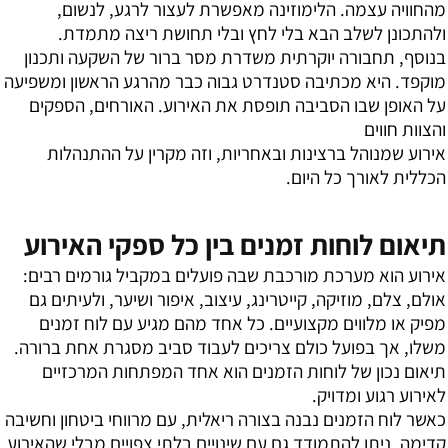
מהחוויה עצמה. הלימוזינה מאפשרת לעצור לרגע, לנשום,
ולהתכונן לשלב הבא בלי לחץ ובלי תחושת ריצה מתמדת.
בנוסף, תחבורה יוקרתית משדרת מסר ברור של השקעה ותכנון
מוקפד. היא מכתיבה סטנדרט גבוה כבר מהרגע הראשון ומשפיעה
על האופן שבו הסביבה תופסת את האירוע. האורחים, הספקים
והצוות חווים
אירוע שמנוהל ברצינות ובאחריות, וזה מקרין על ההתנהלות
הכללית לאורך כל היום.
תיאום לוחות זמנים בין כל ספקי האירוע
אירוע הוא מערכת מורכבת שבה פועלים במקביל גורמים רבים:
אולם, צלם, מוזיקה, קייטרינג, עיצוב, איפור ושיער, ולעיתים גם
מפיק או מלווים מקצועיים. כל אחד מהם מגיע עם לוח זמנים
משלו, אך בפועל כולם צריכים לעבוד סביב מסגרת אחת ברורה.
תיאום נכון של לוחות הזמנים הוא אחד המפתחות המרכזיים
לאירוע רגוע ומדויק.
כאשר לוח הזמנים נבנה בצורה ריאלית, עם מרווחי ביטחון וחשיבה
קדימה, ניתן להתמודד גם עם שינויים בלתי צפויים מבלי שהאירוע