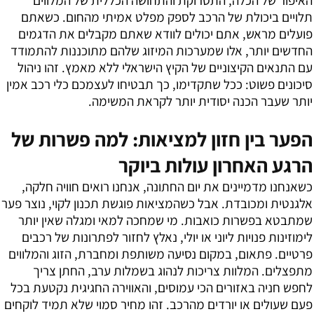
האיפור של הכלה, התסרוקת והתחושה הכללית של המלווים
תלויים ביכולת של הרכב לספק מפלט אמיתי מהחום. כשאתם
פועלים מראש, אתם יכולים לוודא שאתם מקבלים את הדגמים
החדשים יותר, אלו שמערכות המיזוג שלהם מתוכננות להתמודד
עם התנאים הקיצוניים של הקיץ הישראלי ללא מאמץ. זהו ניהול
סיכונים פשוט: ככל שתקדימו, כך תבטיחו לעצמכם כלי רכב אמין
יותר שעבר הכנה יסודית יותר לקראת המשימה.
הפער בין חזון למציאות: למה פשרות של
הרגע האחרון עולות ביוקר
כשאנחנו מדמיינים את יום החתונה, אנחנו רואים חוויה חלקה,
אלגנטית ומכובדת. אבל כשהמציאות פוגשת תכנון לקוי, נוצר פער
שמתבטא בפשרות כואבות. מי שמחכה למאי ומגלה שאין יותר
לימוזינות פנויות ליוני או יולי, נאלץ לחזור לפתרונות של רכבים
פרטיים. פתאום, במקום נסיעה משותפת ומחברת, הזוג והמלווים
מתפצלים. המלוות צריכות לנהוג בשמלות ערב, החתן צריך
לחפש חניה באזורים הכי עמוסים, והאווירה החגיגית נקטעת בכל
פעם שעולים או יורדים מהרכב. זהו מחיר סמוי שלא תמיד לוקחים