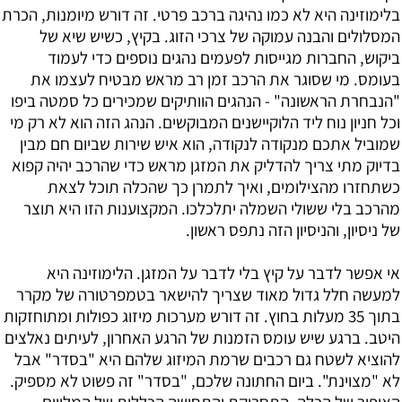
בלימוזינה היא לא כמו נהיגה ברכב פרטי. זה דורש מיומנות, הכרת
המסלולים והבנה עמוקה של צרכי הזוג. בקיץ, כשיש שיא של
ביקוש, החברות מגייסות לפעמים נהגים נוספים כדי לעמוד
בעומס. מי שסוגר את הרכב זמן רב מראש מבטיח לעצמו את
"הנבחרת הראשונה" - הנהגים הוותיקים שמכירים כל סמטה ביפו
וכל חניון נוח ליד הלוקיישנים המבוקשים. הנהג הזה הוא לא רק מי
שמוביל אתכם מנקודה לנקודה, הוא איש שירות שביום חם מבין
בדיוק מתי צריך להדליק את המזגן מראש כדי שהרכב יהיה קפוא
כשתחזרו מהצילומים, ואיך לתמרן כך שהכלה תוכל לצאת
מהרכב בלי ששולי השמלה יתלכלכו. המקצוענות הזו היא תוצר
של ניסיון, והניסיון הזה נתפס ראשון.
אי אפשר לדבר על קיץ בלי לדבר על המזגן. הלימוזינה היא
למעשה חלל גדול מאוד שצריך להישאר בטמפרטורה של מקרר
בתוך 35 מעלות בחוץ. זה דורש מערכות מיזוג כפולות ומתוחזקות
היטב. ברגע שיש עומס הזמנות של הרגע האחרון, לעיתים נאלצים
להוציא לשטח גם רכבים שרמת המיזוג שלהם היא "בסדר" אבל
לא "מצוינת". ביום החתונה שלכם, "בסדר" זה פשוט לא מספיק.