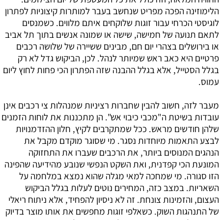
הלימוזינה הפכה מפריט שנחשב בעבר למותרות קיצוניות לפתרון
לוגיסטי הכרחי עבור זוגות שלוקחים איתם מלווים. כשמנסים
לתאם תנועה של חמישה, שישה או שמונה אנשים בתוך תל אביב
או בירושלים בצהרי יום חם, מבינים ששיירה של שלושה רכבים
פרטיים היא כאב ראש שמיותר לנהל. לכן, הביקוש גדל לא רק
בגלל הסטייל, אלא בגלל ההבנה שזה הפתרון הכי פחות לחוץ ליום
עמוס.
מעבר לזה, חשוב להבין שחברות רציניות שמנהלות צי רכבים אינן
עובדות בשיטת ה"מכבי כיבוי אש". הן מתכננות את לוחות הזמנים
שלהן חודשים מראש. ככל שמתקרבים לקיץ, חלון ההזדמנויות
לבצע התאמות מיוחדות נסגר. מי שסוגר מוקדם מקבל את
הנהגים המנוסים ביותר, את הרכבים שעברו את התחזוקה
המונעת הכי קפדנית, ואת השקט הנפשי שנובע מהידיעה שהפינה
הזו סגורה. מי שמחכה למאי מגלה שהוא נמצא במלחמה על
השאריות. במצב כזה, המחירים נוטים לעלות בגלל הביקוש
העצום, והזמינות צונחת. זה לא ניסיון להפחיד, אלא ניתוח ריאלי
של התנהגות השוק. כשאלפי זוגות מחפשים את אותו מוצר בדיוק