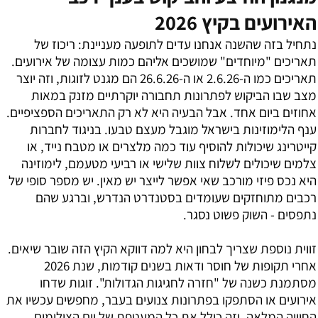
האירועים בקיץ 2026
נתחיל בזה שהשנה אנחנו עדים לתופעה מעניינת: ריכוז של
תאריכים "מיוחדים" שמושכים אליהם כמות עצומה של אירועים.
תאריכים כמו ה-2.6.26 או ה-26.6.26 הם מגנט לזוגות, וזה יוצר
מצב שבו הביקוש לפתרונות תחבורה יוקרתיים מזנק במאות
אחוזים ביום אחד. אבל הבעיה היא לא רק התאריכים הספציפיים.
ענף הלימוזינות בישראל מוגבל מעצם טבעו. בניגוד לחברות
קייטרינג שיכולות להוסיף עוד כמה מלצרים או מטבח נייד, או
צלמים שיכולים לשלוח צוות שלישי או רביעי מטעמם, לימוזינה
היא נכס פיזי מורכב שאי אפשר לייצר יש מאין. יש מספר סופי של
רכבים מתוחזקים שעומדים בסטנדרט הנדרש, וברגע שהם
נתפסים - השוק פשוט נסגר.
זווית נוספת שצריך לבחון היא למה דווקא הקיץ הזה שובר שיאים.
אחרי תקופות של חוסר ודאות בשנים קודמות, שנת 2026
מסתמנת כשנה של "חזרה לחגיגות הגדולות". זוגות שדחו
אירועים או הסתפקו בפתרונות צנועים בעבר, מחפשים עכשיו את
החוויה המלאה, וזה כולל את כל המעטפת של יום הצילומים.