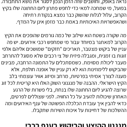
נראה באופק, וחושבים שזה הזמן הנכון לסגור את נושא התחבורה.
בפועל, מי שמחכה למאי כדי לחפש פתרון ליום החתונה שלו בקיץ
הקרוב, עלול לגלות שהשוק כבר נמצא בנקודת רתיחה
ושהאפשרויות האיכותיות באמת כבר מזמן אינן על המדף.
מה שקורה בשטח הוא שילוב של כמה גורמים שהופכים את הקיץ
הקרוב למאתגר במיוחד עבור מי שמחפש רכבי אירועים. יש פה
עניין של ביקוש מצטבר, תאריכים "חזקים" שמושכים אליהם אלפי
זוגות בו זמנית, ומגבלה פיזית של צי רכבים שלא מסוגל להתרחב
מעבר ליכולת מסוימת. כשמסתכלים על התמונה הרחבה, מבינים
שהביקוש ללימוזינות הוא לא רק עניין של אופנה חולפת, אלא
מענה לצורך אמיתי בפרטיות, מרחב ומיזוג אוויר עוצמתי בלב
הקיץ הישראלי. ההבנה של מנגנוני השוק האלו היא קריטית לכל זוג
שרוצה להגיע ליום החתונה שלו בנחת, בלי פשרות של הרגע
האחרון שיכולות להעיב על כל החוויה. לפני שצוללים לפרטים,
כדאי להבין איך עובדת הכלכלה הפשוטה של ענף האירועים ומה
ההשלכות של דחיינות על איכות השירות שתקבלו.
מנגנון ההיצע והביקוש בענף רכבי