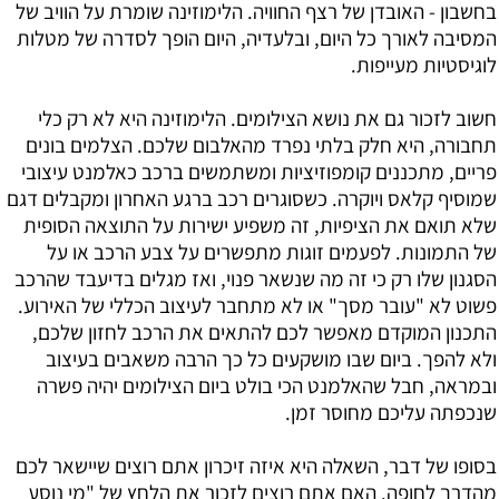
בחשבון - האובדן של רצף החוויה. הלימוזינה שומרת על הוויב של
המסיבה לאורך כל היום, ובלעדיה, היום הופך לסדרה של מטלות
לוגיסטיות מעייפות.
חשוב לזכור גם את נושא הצילומים. הלימוזינה היא לא רק כלי
תחבורה, היא חלק בלתי נפרד מהאלבום שלכם. הצלמים בונים
פריים, מתכננים קומפוזיציות ומשתמשים ברכב כאלמנט עיצובי
שמוסיף קלאס ויוקרה. כשסוגרים רכב ברגע האחרון ומקבלים דגם
שלא תואם את הציפיות, זה משפיע ישירות על התוצאה הסופית
של התמונות. לפעמים זוגות מתפשרים על צבע הרכב או על
הסגנון שלו רק כי זה מה שנשאר פנוי, ואז מגלים בדיעבד שהרכב
פשוט לא "עובר מסך" או לא מתחבר לעיצוב הכללי של האירוע.
התכנון המוקדם מאפשר לכם להתאים את הרכב לחזון שלכם,
ולא להפך. ביום שבו מושקעים כל כך הרבה משאבים בעיצוב
ובמראה, חבל שהאלמנט הכי בולט ביום הצילומים יהיה פשרה
שנכפתה עליכם מחוסר זמן.
בסופו של דבר, השאלה היא איזה זיכרון אתם רוצים שיישאר לכם
מהדרך לחופה. האם אתם רוצים לזכור את הלחץ של "מי נוסע